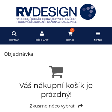
0
HLEDAT
PŘIHLÁSIT
KOŠÍK
MENU
Přihlášení
Objednávka
E-mail:
Heslo:
Váš nákupní košík je
prázdný!
Přihlásit
Zkusme něco vybrat
Zapomenuté heslo
Nová registrace